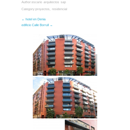
Author:
escario arquitectos sap
Category:
proyectos
,
residencial
← hotel en Denia
edificio Calle Borrull →