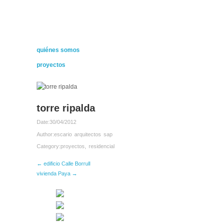
quiénes somos
proyectos
torre ripalda
Date:
30/04/2012
Author:
escario arquitectos sap
Category:
proyectos
,
residencial
← edificio Calle Borrull
vivienda Paya →